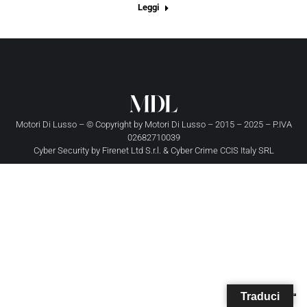
Leggi
Motori Di Lusso – © Copyright by
Motori Di Lusso
– 2015 – 2025 – P.IVA
02682710039
Cyber Security by
Firenet Ltd S.r.l.
&
Cyber Crime CCIS Italy SRL
Traduci