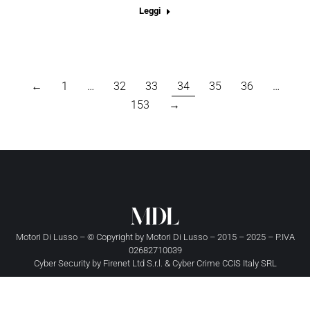
Leggi
←
1
…
32
33
34
35
36
…
153
→
Motori Di Lusso – © Copyright by
Motori Di Lusso
– 2015 – 2025 – P.IVA
02682710039
Cyber Security by
Firenet Ltd S.r.l.
&
Cyber Crime CCIS Italy SRL