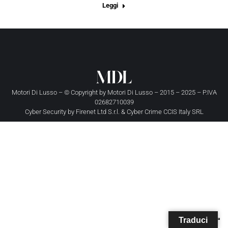
Leggi
Motori Di Lusso – © Copyright by
Motori Di Lusso
– 2015 – 2025 – P.IVA
02682710039
Cyber Security by
Firenet Ltd S.r.l.
&
Cyber Crime CCIS Italy SRL
Traduci