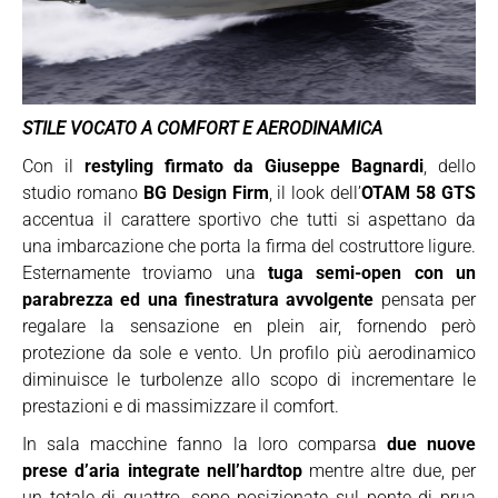
STILE VOCATO A COMFORT E AERODINAMICA
Con il
restyling firmato da Giuseppe Bagnardi
, dello
studio romano
BG Design Firm
, il look dell’
OTAM 58 GTS
accentua il carattere sportivo che tutti si aspettano da
una imbarcazione che porta la firma del costruttore ligure.
Esternamente troviamo una
tuga semi-open con un
parabrezza ed una finestratura avvolgente
pensata per
regalare la sensazione en plein air, fornendo però
protezione da sole e vento. Un profilo più aerodinamico
diminuisce le turbolenze allo scopo di incrementare le
prestazioni e di massimizzare il comfort.
In sala macchine fanno la loro comparsa
due nuove
prese d’aria integrate nell’hardtop
mentre altre due, per
un totale di quattro, sono posizionate sul ponte di prua