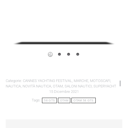
Categorie:
CANNES YACHTING FESTIVAL
,
MARCHE
,
MOTOSCAFI
,
NAUTICA
,
NOVITÀ NAUTICA
,
OTAM
,
SALONI NAUTICI
,
SUPERYACHT
15 Dicembre 2021
Tags:
58 GTS
OTAM
OTAM 58 GTS