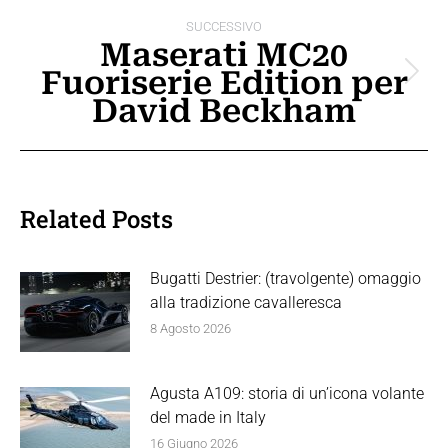
SUCCESSIVO
Maserati MC20
Fuoriserie Edition per
Prossimo
David Beckham
post:
Related Posts
Bugatti Destrier: (travolgente) omaggio
alla tradizione cavalleresca
8 Agosto 2026
Agusta A109: storia di un’icona volante
del made in Italy
16 Giugno 2026