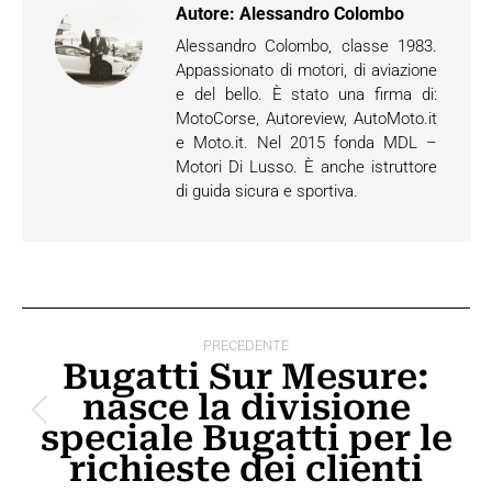
Autore:
Alessandro Colombo
Alessandro Colombo, classe 1983.
Appassionato di motori, di aviazione
e del bello. È stato una firma di:
MotoCorse, Autoreview, AutoMoto.it
e Moto.it. Nel 2015 fonda MDL –
Motori Di Lusso. È anche istruttore
di guida sicura e sportiva.
Naviga
PRECEDENTE
tra
Bugatti Sur Mesure:
nasce la divisione
i
Post
speciale Bugatti per le
post
precedente:
richieste dei clienti