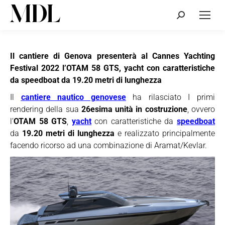
Cerca:
Il cantiere di Genova presenterà al Cannes Yachting
Festival 2022 l’OTAM 58 GTS, yacht con caratteristiche
da speedboat da 19.20 metri di lunghezza
Il
cantiere nautico genovese
ha rilasciato I primi
rendering della sua
26esima unità in costruzione
, ovvero
l’
OTAM 58 GTS
,
yacht
con caratteristiche da
speedboat
da
19.20 metri di lunghezza
e realizzato principalmente
facendo ricorso ad una combinazione di Aramat/Kevlar.