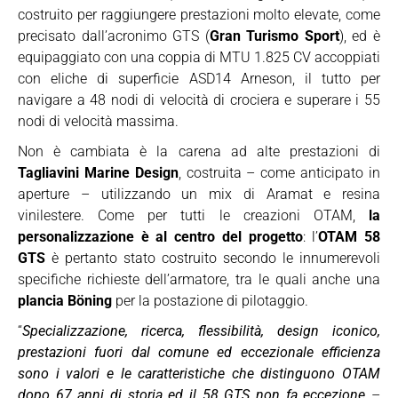
costruito per raggiungere prestazioni molto elevate, come
precisato dall’acronimo GTS (
Gran Turismo Sport
), ed è
equipaggiato con una coppia di MTU 1.825 CV accoppiati
con eliche di superficie ASD14 Arneson, il tutto per
navigare a 48 nodi di velocità di crociera e superare i 55
nodi di velocità massima.
Non è cambiata è la carena ad alte prestazioni di
Tagliavini Marine Design
, costruita – come anticipato in
aperture – utilizzando un mix di Aramat e resina
vinilestere. Come per tutti le creazioni OTAM,
la
personalizzazione è al centro del progetto
: l’
OTAM 58
GTS
è pertanto stato costruito secondo le innumerevoli
specifiche richieste dell’armatore, tra le quali anche una
plancia Böning
per la postazione di pilotaggio.
“
Specializzazione, ricerca, flessibilità, design iconico,
prestazioni fuori dal comune ed eccezionale efficienza
sono i valori e le caratteristiche che distinguono OTAM
dopo 67 anni di storia ed il 58 GTS non fa eccezione
–