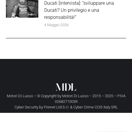
Ducati [intervista]: “sviluppare una
Ducati? Un privilegio e una
responsabilità!”
4 Maggio 2026
Motori Di Lusso – © Copyright by
Motori Di Lusso
– 2015 – 2025 – P.IVA
02682710039
Cyber Security by
Firenet Ltd S.r.l.
&
Cyber Crime CCIS Italy SRL