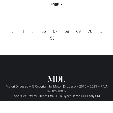
Leggi
←
1
…
66
67
68
69
70
…
153
→
Motori Di Lusso – © Copyright by
Motori Di Lusso
– 2015 – 2025 – P.IVA
02682710039
Cyber Security by
Firenet Ltd S.r.l.
&
Cyber Crime CCIS Italy SRL