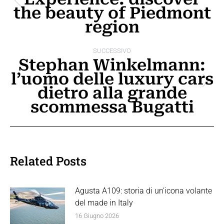
Post
the beauty of Piedmont
post
precedente:
region
SUCCESSIVO
Stephan Winkelmann:
l’uomo delle luxury cars
Prossimo
dietro alla grande
post:
scommessa Bugatti
Related Posts
Agusta A109: storia di un’icona volante
del made in Italy
16 Giugno 2026