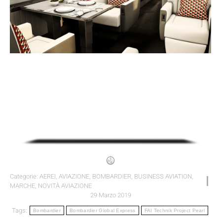
Categorie:
AEREI
,
AVIAZIONE
,
BOMBARDIER
,
BUSINESS AVIATION
,
MARCHE
,
NOVITÀ AVIAZIONE
29 Marzo 2019
Tags:
Bombardier
Bombardier Global Express
FAI Technik Project Pearl