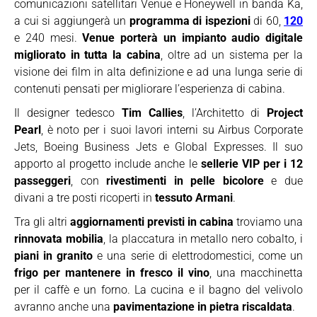
comunicazioni satellitari Venue e Honeywell in banda Ka,
a cui si aggiungerà un
programma di ispezioni
di 60,
120
e 240 mesi.
Venue porterà un impianto audio digitale
migliorato in tutta la cabina
, oltre ad un sistema per la
visione dei film in alta definizione e ad una lunga serie di
contenuti pensati per migliorare l’esperienza di cabina.
Il designer tedesco
Tim Callies
, l’Architetto di
Project
Pearl
, è noto per i suoi lavori interni su Airbus Corporate
Jets, Boeing Business Jets e Global Expresses. Il suo
apporto al progetto include anche le
sellerie VIP per i 12
passeggeri
, con
rivestimenti in pelle bicolore
e due
divani a tre posti ricoperti in
tessuto Armani
.
Tra gli altri
aggiornamenti previsti in cabina
troviamo una
rinnovata mobilia
, la placcatura in metallo nero cobalto, i
piani in granito
e una serie di elettrodomestici, come un
frigo per mantenere in fresco il vino
, una macchinetta
per il caffè e un forno. La cucina e il bagno del velivolo
avranno anche una
pavimentazione in pietra riscaldata
.