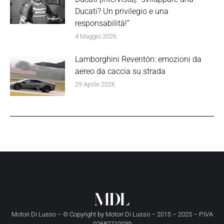
Ducati? Un privilegio e una
responsabilità!”
4 Maggio 2026
Lamborghini Reventón: emozioni da
aereo da caccia su strada
29 Aprile 2026
Motori Di Lusso – © Copyright by
Motori Di Lusso
– 2015 – 2025 – P.IVA
02682710039