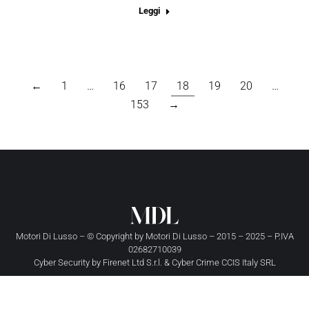
Leggi
←
1
…
16
17
18
19
20
…
153
→
Motori Di Lusso – © Copyright by
Motori Di Lusso
– 2015 – 2025 – P.IVA
02682710039
Cyber Security by
Firenet Ltd S.r.l.
&
Cyber Crime CCIS Italy SRL