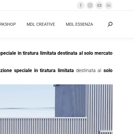
Facebook
Instagram
YouTube
Linkedin
page
page
page
page
opens
opens
opens
opens
ORKSHOP
MDL CREATIVE
MDL ESSENZA
Cerca:
in
in
in
in
new
new
new
new
window
window
window
window
ciale in tiratura limitata destinata al solo mercato
izione speciale in tiratura limitata
destinata al
solo