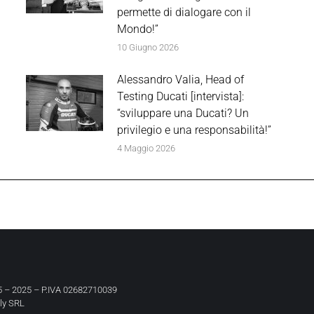
permette di dialogare con il
Mondo!”
10 Giugno 2026
Alessandro Valia, Head of
Testing Ducati [intervista]:
“sviluppare una Ducati? Un
privilegio e una responsabilità!”
4 Maggio 2026
 – 2025 – P.IVA 02682710039
aly SRL