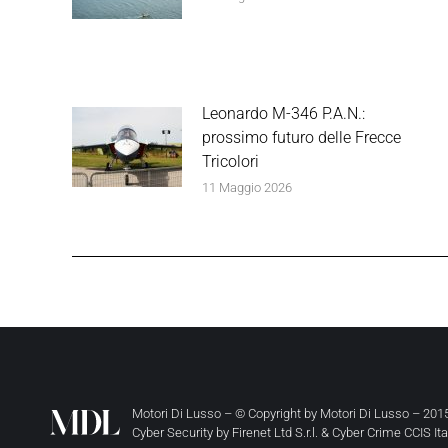
Leonardo M-346 P.A.N.:
prossimo futuro delle Frecce
Tricolori
11 Maggio 2026
Motori Di Lusso – © Copyright by
Motori Di Lusso
– 2015
Cyber Security by
Firenet Ltd S.r.l.
&
Cyber Crime CCIS It