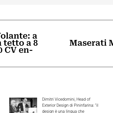
olante: a
tetto a 8
Maserati 
Prossimo
80 CV en-
post:
Dimitri Vicedomini, Head of
Exterior Design di Pininfarina: “il
design è una lingua che