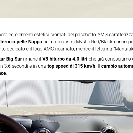
e nero ed elementi estetici cromati del pacchetto AMG caratteriz
nterni in pelle Nappa
nei cromatismi Mystic Red/Black con impun
to dedicato e il logo AMG ricamato, mentre il lettering “Manufakt
r Big Sur
rimane il
V8 biturbo da 4.0 litri
che già conosciamo 
in 3.6 secondi e in una
top speed di 315 km/h
. Il
cambio automat
nce
.