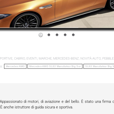
PORTIVE
,
CABRIO
,
EVENTI
,
MARCHE
,
MERCEDES-BENZ
,
NOVITÀ AUTO
,
PEBBLE
gs:
Mercedes-AMG
Mercedes-AMG SL63 Manufaktur Big Sur
SL63 Manufaktur Big 
passionato di motori, di aviazione e del bello. È stato una firma d
anche istruttore di guida sicura e sportiva.