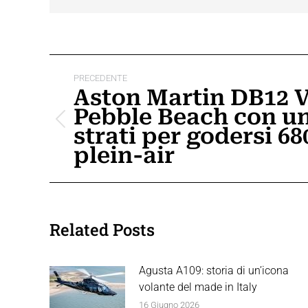
Naviga
PRECEDENTE
tra
Aston Martin DB12 V
Pebble Beach con un 
i
Post
strati per godersi 6
post
precedente:
plein-air
Related Posts
Agusta A109: storia di un’icona
volante del made in Italy
16 Giugno 2026