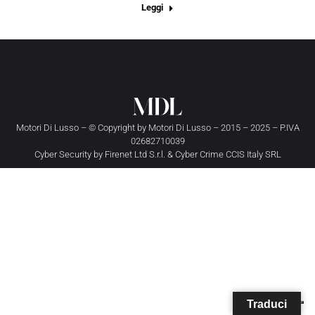
Leggi
Motori Di Lusso – © Copyright by
Motori Di Lusso
– 2015 – 2025 – P.IVA
02682710039
Cyber Security by
Firenet Ltd S.r.l.
&
Cyber Crime CCIS Italy SRL
Traduci