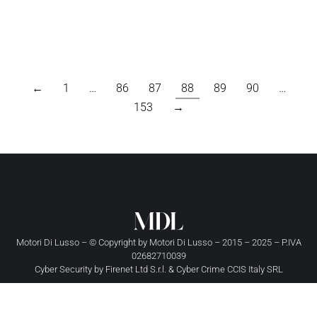
←
1
…
86
87
88
89
90
…
153
→
Motori Di Lusso – © Copyright by
Motori Di Lusso
– 2015 – 2025 – P.IVA
02682710039
Cyber Security by
Firenet Ltd S.r.l.
&
Cyber Crime CCIS Italy SRL