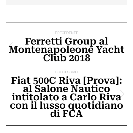
Naviga
PRECEDENTE
tra
Ferretti Group al
Montenapoleone Yacht
i
Post
Club 2018
precedente:
post
SUCCESSIVO
Fiat 500C Riva [Prova]:
al Salone Nautico
intitolato a Carlo Riva
Prossimo
con il lusso quotidiano
post:
di FCA