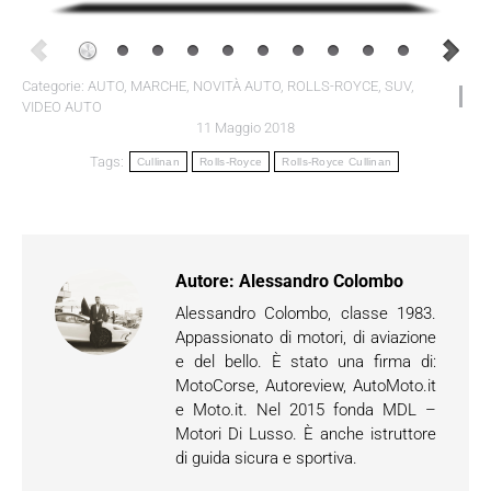
Categorie:
AUTO
,
MARCHE
,
NOVITÀ AUTO
,
ROLLS-ROYCE
,
SUV
,
VIDEO AUTO
11 Maggio 2018
Tags:
Cullinan
Rolls-Royce
Rolls-Royce Cullinan
Autore:
Alessandro Colombo
Alessandro Colombo, classe 1983.
Appassionato di motori, di aviazione
e del bello. È stato una firma di:
MotoCorse, Autoreview, AutoMoto.it
e Moto.it. Nel 2015 fonda MDL –
Motori Di Lusso. È anche istruttore
di guida sicura e sportiva.