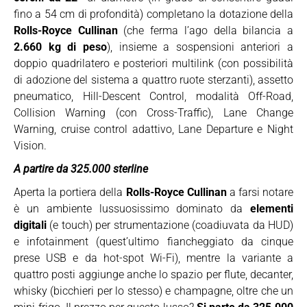
fino a 54 cm di profondità) completano la dotazione della
Rolls-Royce Cullinan
(che ferma l’ago della bilancia a
2.660 kg di peso
), insieme a sospensioni anteriori a
doppio quadrilatero e posteriori multilink (con possibilità
di adozione del sistema a quattro ruote sterzanti), assetto
pneumatico, Hill-Descent Control, modalità Off-Road,
Collision Warning (con Cross-Traffic), Lane Change
Warning, cruise control adattivo, Lane Departure e Night
Vision.
A partire da 325.000 sterline
Aperta la portiera della
Rolls-Royce Cullinan
a farsi notare
è un ambiente lussuosissimo dominato da
elementi
digitali
(e touch) per strumentazione (coadiuvata da HUD)
e infotainment (quest’ultimo fiancheggiato da cinque
prese USB e da hot-spot Wi-Fi), mentre la variante a
quattro posti aggiunge anche lo spazio per flute, decanter,
whisky (bicchieri per lo stesso) e champagne, oltre che un