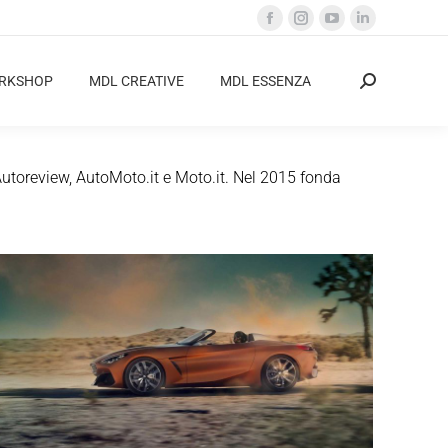
Facebook
Instagram
YouTube
Linkedin
page
page
page
page
opens
opens
opens
opens
ORKSHOP
MDL CREATIVE
MDL ESSENZA
Cerca:
in
in
in
in
new
new
new
new
window
window
window
window
Autoreview, AutoMoto.it e Moto.it. Nel 2015 fonda