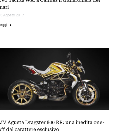
Evo Yachts WA: a Cannes il transfomers dei
mari
15 Agosto 2017
Leggi
MV Agusta Dragster 800 RR: una inedita one-
off dal carattere esclusivo