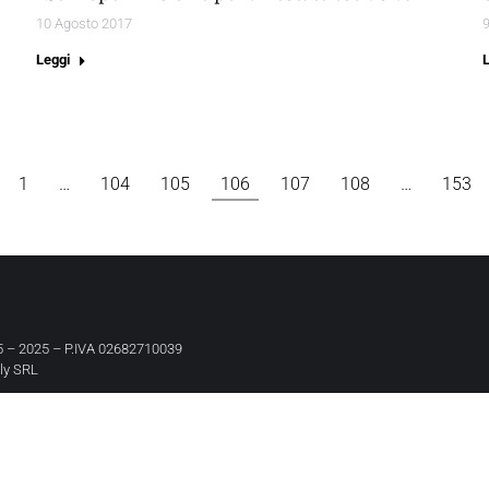
10 Agosto 2017
Leggi
1
…
104
105
106
107
108
…
153
 – 2025 – P.IVA 02682710039
aly SRL