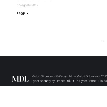
15 Agosto 2017
Leggi
←
Motori Di Lusso – © Copyright by
Motori Di Lusso
– 2015
Cyber Security by
Firenet Ltd S.r.l.
&
Cyber Crime CCIS It