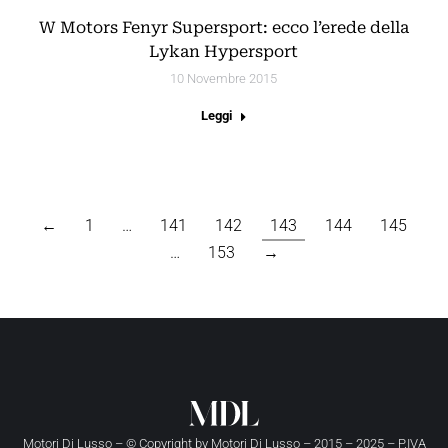
W Motors Fenyr Supersport: ecco l’erede della
Lykan Hypersport
10 Novembre 2015
Leggi
←
1
…
141
142
143
144
145
…
153
→
Motori Di Lusso – © Copyright by
Motori Di Lusso
– 2015 – 2025 – P.IVA