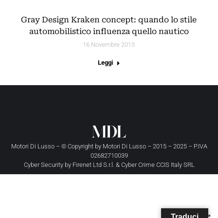
Gray Design Kraken concept: quando lo stile
automobilistico influenza quello nautico
16 Novembre 2015
Leggi
Motori Di Lusso – © Copyright by
Motori Di Lusso
– 2015 – 2025 – P.IVA
02682710039
Cyber Security by
Firenet Ltd S.r.l.
&
Cyber Crime CCIS Italy SRL
Traduci