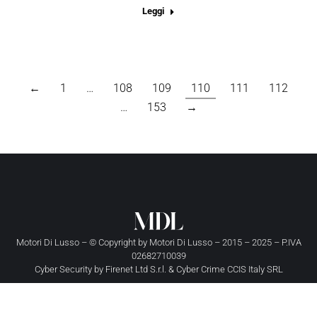
Leggi
←
1
…
108
109
110
111
112
…
153
→
Motori Di Lusso – © Copyright by
Motori Di Lusso
– 2015 – 2025 – P.IVA
02682710039
Cyber Security by
Firenet Ltd S.r.l.
&
Cyber Crime CCIS Italy SRL