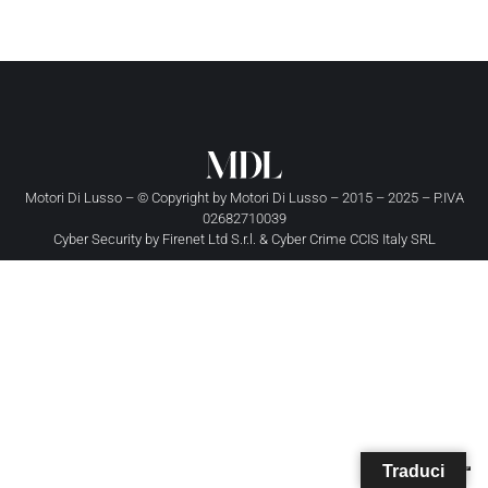
Motori Di Lusso – © Copyright by
Motori Di Lusso
– 2015 – 2025 – P.IVA
02682710039
Cyber Security by
Firenet Ltd S.r.l.
&
Cyber Crime CCIS Italy SRL
Traduci