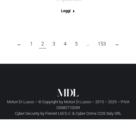
Leggi
←
1
2
3
4
5
…
153
→
Motori Di Lusso – © Copyright by
Motori Di Lusso
– 2015 – 2025 – P.IVA
02682710039
Cyber Security by
Firenet Ltd S.r.l.
&
Cyber Crime CCIS Italy SRL