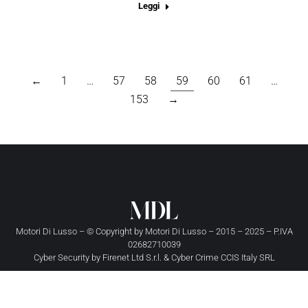
Leggi
←
1
…
57
58
59
60
61
…
153
→
Motori Di Lusso – © Copyright by
Motori Di Lusso
– 2015 – 2025 – P.IVA
02682710039
Cyber Security by
Firenet Ltd S.r.l.
&
Cyber Crime CCIS Italy SRL