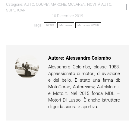
Categorie:
AUTO
,
COUPE'
,
MARCHE
,
MCLAREN
,
NOVITÀ AUTO
,
SUPERCAR
10 Dicembre 2019
Tags:
620R
McLaren
McLaren 620R
Autore:
Alessandro Colombo
Alessandro Colombo, classe 1983.
Appassionato di motori, di aviazione
e del bello. È stato una firma di:
MotoCorse, Autoreview, AutoMoto.it
e Moto.it. Nel 2015 fonda MDL –
Motori Di Lusso. È anche istruttore
di guida sicura e sportiva.