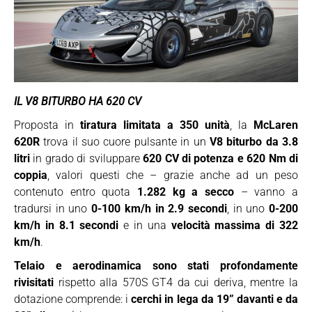
IL V8 BITURBO HA 620 CV
Proposta in
tiratura limitata a 350 unità
, la
McLaren
620R
trova il suo cuore pulsante in un
V8 biturbo da 3.8
litri
in grado di sviluppare
620 CV di potenza e 620 Nm di
coppia
, valori questi che – grazie anche ad un peso
contenuto entro quota
1.282 kg a secco
– vanno a
tradursi in uno
0-100 km/h in 2.9 secondi
, in uno
0-200
km/h in 8.1 secondi
e in una
velocità massima di 322
km/h
.
Telaio e aerodinamica sono stati profondamente
rivisitati
rispetto alla 570S GT4 da cui deriva, mentre la
dotazione comprende: i
cerchi in lega da 19” davanti e da