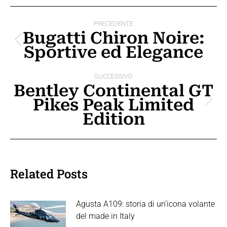
Naviga
PRECEDENTE
tra
Bugatti Chiron Noire:
Post
Sportive ed Elegance
i
precedente:
post
SUCCESSIVO
Bentley Continental GT
Pikes Peak Limited
Prossimo
Edition
post:
Related Posts
Agusta A109: storia di un’icona volante
del made in Italy