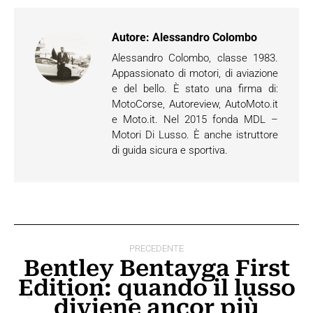
Autore:
Alessandro Colombo
Alessandro Colombo, classe 1983.
Appassionato di motori, di aviazione
e del bello. È stato una firma di:
MotoCorse, Autoreview, AutoMoto.it
e Moto.it. Nel 2015 fonda MDL –
Motori Di Lusso. È anche istruttore
di guida sicura e sportiva.
Naviga
PRECEDENTE
tra
Bentley Bentayga First
Edition: quando il lusso
i
Post
diviene ancor più
post