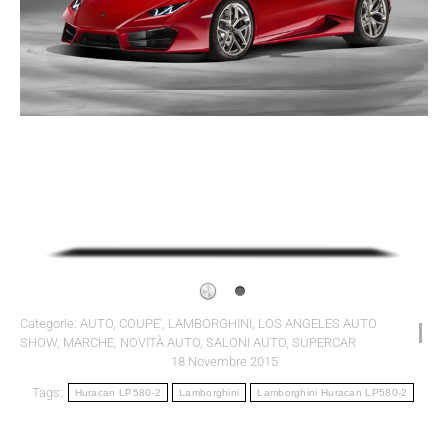
Categorie:
AUTO
,
COUPE'
,
LAMBORGHINI
,
LOS ANGELES AUTO
SHOW
,
MARCHE
,
NOVITÀ AUTO
,
SALONI AUTO
,
SUPERCAR
18 Novembre 2015
Tags:
Huracan LP580-2
Lamborghini
Lamborghini Huracan LP580-2