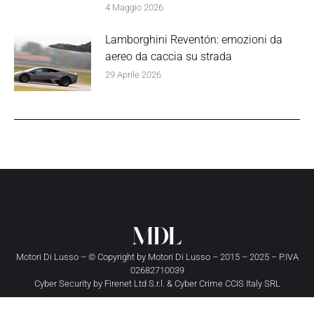
4 Maggio 2026
Lamborghini Reventón: emozioni da
aereo da caccia su strada
29 Aprile 2026
Motori Di Lusso – © Copyright by
Motori Di Lusso
– 2015 – 2025 – P.IVA
02682710039
Cyber Security by
Firenet Ltd S.r.l.
&
Cyber Crime CCIS Italy SRL