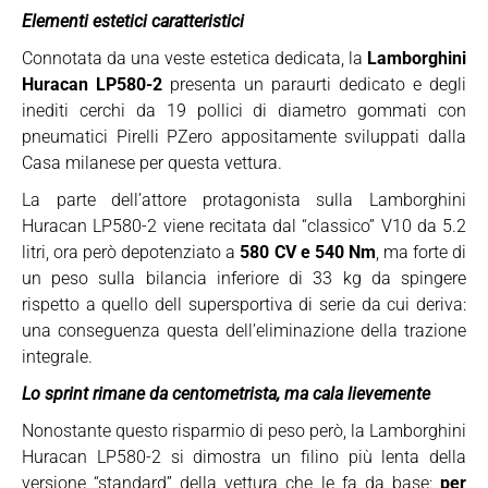
Elementi estetici caratteristici
Connotata da una veste estetica dedicata, la
Lamborghini
Huracan LP580-2
presenta un paraurti dedicato e degli
inediti cerchi da 19 pollici di diametro gommati con
pneumatici Pirelli PZero appositamente sviluppati dalla
Casa milanese per questa vettura.
La parte dell’attore protagonista sulla Lamborghini
Huracan LP580-2 viene recitata dal “classico” V10 da 5.2
litri, ora però depotenziato a
580 CV e 540 Nm
, ma forte di
un peso sulla bilancia inferiore di 33 kg da spingere
rispetto a quello dell supersportiva di serie da cui deriva:
una conseguenza questa dell’eliminazione della trazione
integrale.
Lo sprint rimane da centometrista, ma cala lievemente
Nonostante questo risparmio di peso però, la Lamborghini
Huracan LP580-2 si dimostra un filino più lenta della
versione “standard” della vettura che le fa da base:
per