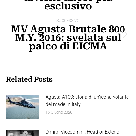
precedente:
esclusivo
SUCCESSIVO
MV Agusta Brutale 800
M.Y. 2016: svelata sul
Prossimo
palco di EICMA
post:
Related Posts
Agusta A109: storia di un’icona volante
del made in Italy
16 Giugno 2026
Dimitri Vicedomini, Head of Exterior