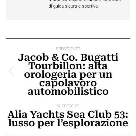
di guida sicura e sportiva.
Naviga
PRECEDENTE
tra
Jacob & Co. Bugatti
Tourbillon: alta
i
orologeria per un
Post
post
capolavoro
precedente:
automobilistico
SUCCESSIVO
Alia Yachts Sea Club 53:
Prossimo
lusso per l’esplorazione
post: