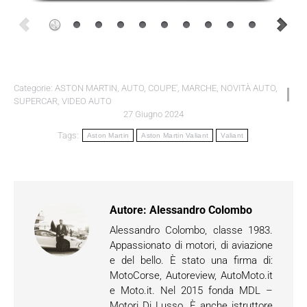
Categorie:
ASTON MARTIN
,
AUTO
,
COUPE'
,
MARCHE
,
NOVITÀ AUTO
,
SUPERCAR
,
VIDEO AUTO
27 Giugno 2024
Tags:
Aston Martin
Aston Martin Valiant
Valiant
Autore:
Alessandro Colombo
Alessandro Colombo, classe 1983.
Appassionato di motori, di aviazione
e del bello. È stato una firma di:
MotoCorse, Autoreview, AutoMoto.it
e Moto.it. Nel 2015 fonda MDL –
Motori Di Lusso. È anche istruttore