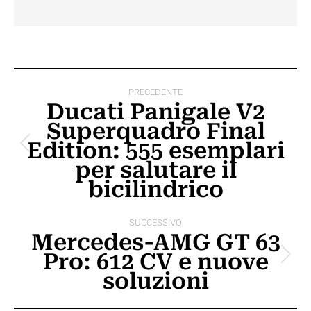
Naviga
PRECEDENTE
tra
Ducati Panigale V2
Superquadro Final
i
Edition: 555 esemplari
Post
post
per salutare il
precedente:
bicilindrico
SUCCESSIVO
Mercedes-AMG GT 63
Pro: 612 CV e nuove
Prossimo
soluzioni
post: