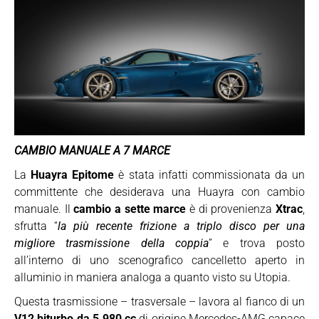
CAMBIO MANUALE A 7 MARCE
La
Huayra Epitome
è stata infatti commissionata da un
committente che desiderava una Huayra con cambio
manuale. Il
cambio a sette marce
è di provenienza
Xtrac
,
sfrutta “
la più recente frizione a triplo disco per una
migliore trasmissione della coppia
” e trova posto
all’interno di uno scenografico cancelletto aperto in
alluminio in maniera analoga a quanto visto su Utopia.
Questa trasmissione – trasversale – lavora al fianco di un
V12 biturbo da 5.980 cc
di origine Mercedes-AMG capace