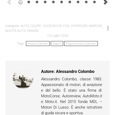
Categorie:
AUTO
,
COUPE'
,
GOODWOOD FOS
,
HYPERCAR
,
MARCHE
,
NOVITÀ AUTO
,
PAGANI
14 Luglio 2024
Tags:
Huayra Epitome
Pagani
Pagani Huayra Epitome
Autore:
Alessandro Colombo
Alessandro Colombo, classe 1983.
Appassionato di motori, di aviazione
e del bello. È stato una firma di:
MotoCorse, Autoreview, AutoMoto.it
e Moto.it. Nel 2015 fonda MDL –
Motori Di Lusso. È anche istruttore
di guida sicura e sportiva.