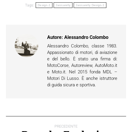
Tags:
Design-1
Jannarelly
Jannarelly Design-1
Autore:
Alessandro Colombo
Alessandro Colombo, classe 1983.
Appassionato di motori, di aviazione
e del bello. È stato una firma di:
MotoCorse, Autoreview, AutoMoto.it
e Moto.it. Nel 2015 fonda MDL –
Motori Di Lusso. È anche istruttore
di guida sicura e sportiva.
Naviga
PRECEDENTE
tra