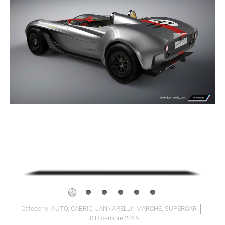
Categorie:
AUTO
,
CABRIO
,
JANNARELLY
,
MARCHE
,
SUPERCAR
30 Dicembre 2015