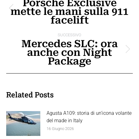
Porsche Exclusive
mette le mani sulla 911
i
Post
facelift
precedente:
post
SUCCESSIVO
Mercedes SLC: ora
anche con Night
Prossimo
Package
post:
Related Posts
Agusta A109: storia di un’icona volante
del made in Italy
16 Giugno 2026