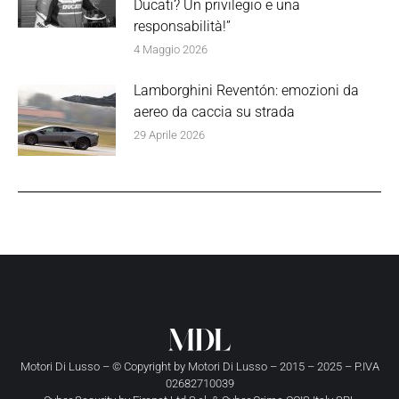
Ducati? Un privilegio e una
responsabilità!”
4 Maggio 2026
Lamborghini Reventón: emozioni da
aereo da caccia su strada
29 Aprile 2026
Motori Di Lusso – © Copyright by
Motori Di Lusso
– 2015 – 2025 – P.IVA
02682710039