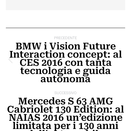
Naviga
PRECEDENTE
tra
BMW i Vision Future
Interaction concept: al
i
CES 2016 con tanta
Post
post
tecnologia e guida
precedente:
autonoma
SUCCESSIVO
Mercedes S 63 AMG
Cabriolet 130 Edition: al
NAIAS 2016 un’edizione
Prossimo
limitata per i 130 anni
post: