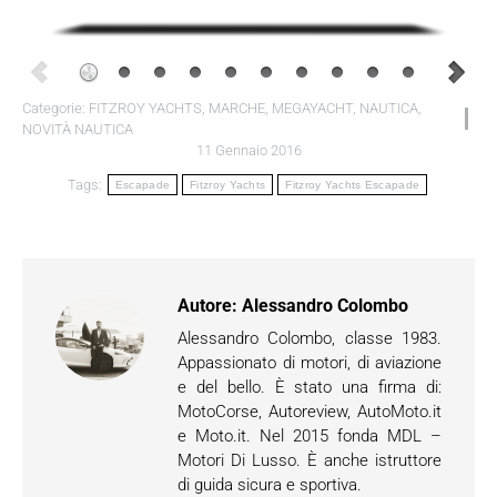
Categorie:
FITZROY YACHTS
,
MARCHE
,
MEGAYACHT
,
NAUTICA
,
NOVITÀ NAUTICA
11 Gennaio 2016
Tags:
Escapade
Fitzroy Yachts
Fitzroy Yachts Escapade
Autore:
Alessandro Colombo
Alessandro Colombo, classe 1983.
Appassionato di motori, di aviazione
e del bello. È stato una firma di:
MotoCorse, Autoreview, AutoMoto.it
e Moto.it. Nel 2015 fonda MDL –
Motori Di Lusso. È anche istruttore
di guida sicura e sportiva.