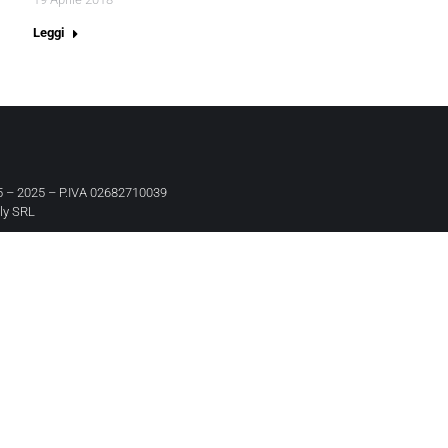
Leggi
 – 2025 – P.IVA 02682710039
aly SRL