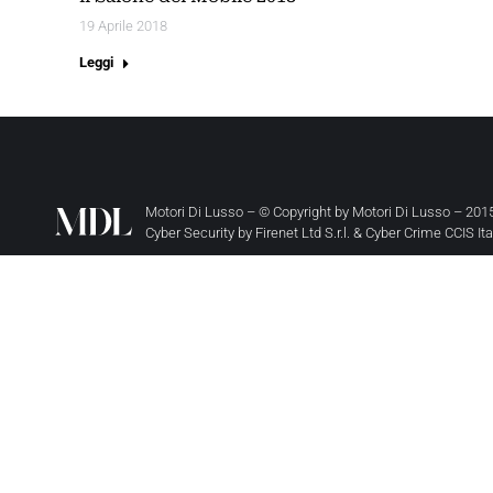
19 Aprile 2018
Leggi
Motori Di Lusso – © Copyright by
Motori Di Lusso
– 2015
Cyber Security by
Firenet Ltd S.r.l.
&
Cyber Crime CCIS It