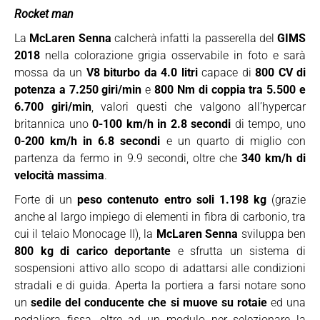
Rocket man
La
McLaren Senna
calcherà infatti la passerella del
GIMS
2018
nella colorazione grigia osservabile in foto e sarà
mossa da un
V8 biturbo da 4.0 litri
capace di
800 CV di
potenza a 7.250 giri/min
e
800 Nm di coppia tra 5.500 e
6.700 giri/min
, valori questi che valgono all’hypercar
britannica uno
0-100 km/h in 2.8 secondi
di tempo, uno
0-200 km/h in 6.8 secondi
e un quarto di miglio con
partenza da fermo in 9.9 secondi, oltre che
340 km/h di
velocità massima
.
Forte di un
peso contenuto entro soli 1.198 kg
(grazie
anche al largo impiego di elementi in fibra di carbonio, tra
cui il telaio Monocage II), la
McLaren Senna
sviluppa ben
800 kg di carico deportante
e sfrutta un sistema di
sospensioni attivo allo scopo di adattarsi alle condizioni
stradali e di guida. Aperta la portiera a farsi notare sono
un
sedile del conducente che si muove su rotaie
ed una
pedaliera fissa, oltre ad un modulo per selezionare la