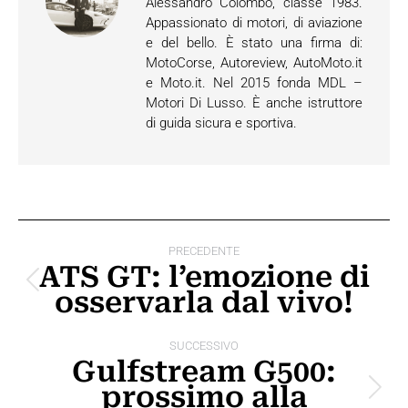
Alessandro Colombo, classe 1983.
Appassionato di motori, di aviazione
e del bello. È stato una firma di:
MotoCorse, Autoreview, AutoMoto.it
e Moto.it. Nel 2015 fonda MDL –
Motori Di Lusso. È anche istruttore
di guida sicura e sportiva.
Naviga
PRECEDENTE
tra
ATS GT: l’emozione di
Post
osservarla dal vivo!
i
precedente:
post
SUCCESSIVO
Gulfstream G500:
prossimo alla
Prossimo