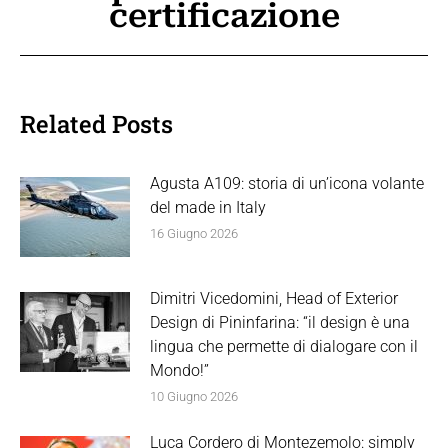
certificazione
post:
Related Posts
Agusta A109: storia di un’icona volante
del made in Italy
16 Giugno 2026
Dimitri Vicedomini, Head of Exterior
Design di Pininfarina: “il design è una
lingua che permette di dialogare con il
Mondo!”
10 Giugno 2026
Luca Cordero di Montezemolo: simply