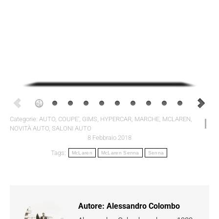
Categorie:
AUTO
,
COUPE'
,
GIMS
,
HYPERCAR
,
MARCHE
,
MCLAREN
,
NOVITÀ AUTO
,
SALONI AUTO
8 Febbraio 2018
Tags:
McLaren
McLaren Senna
Senna
Autore:
Alessandro Colombo