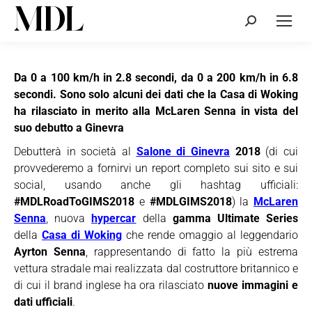
Cerca:
Da 0 a 100 km/h in 2.8 secondi, da 0 a 200 km/h in 6.8
secondi. Sono solo alcuni dei dati che la Casa di Woking
ha rilasciato in merito alla McLaren Senna in vista del
suo debutto a Ginevra
Debutterà in società al
Salone di Ginevra
2018
(di cui
provvederemo a fornirvi un report completo sui sito e sui
social, usando anche gli hashtag ufficiali:
#MDLRoadToGIMS2018
e
#MDLGIMS2018
) la
McLaren
Senna
, nuova
hypercar
della
gamma Ultimate Series
della
Casa di Woking
che rende omaggio al leggendario
Ayrton Senna
, rappresentando di fatto la più estrema
vettura stradale mai realizzata dal costruttore britannico e
di cui il brand inglese ha ora rilasciato
nuove immagini e
dati ufficiali
.