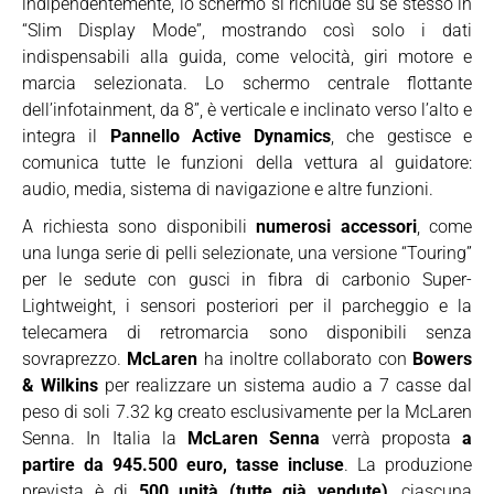
indipendentemente, lo schermo si richiude su sé stesso in
“Slim Display Mode”, mostrando così solo i dati
indispensabili alla guida, come velocità, giri motore e
marcia selezionata. Lo schermo centrale flottante
dell’infotainment, da 8”, è verticale e inclinato verso l’alto e
integra il
Pannello Active Dynamics
, che gestisce e
comunica tutte le funzioni della vettura al guidatore:
audio, media, sistema di navigazione e altre funzioni.
A richiesta sono disponibili
numerosi accessori
, come
una lunga serie di pelli selezionate, una versione “Touring”
per le sedute con gusci in fibra di carbonio Super-
Lightweight, i sensori posteriori per il parcheggio e la
telecamera di retromarcia sono disponibili senza
sovraprezzo.
McLaren
ha inoltre collaborato con
Bowers
& Wilkins
per realizzare un sistema audio a 7 casse dal
peso di soli 7.32 kg creato esclusivamente per la McLaren
Senna. In Italia la
McLaren Senna
verrà proposta
a
partire da 945.500 euro, tasse incluse
. La produzione
prevista è di
500 unità (tutte già vendute)
, ciascuna