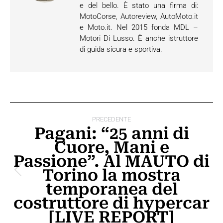
e del bello. È stato una firma di:
MotoCorse, Autoreview, AutoMoto.it
e Moto.it. Nel 2015 fonda MDL –
Motori Di Lusso. È anche istruttore
di guida sicura e sportiva.
Naviga
PRECEDENTE
tra
Pagani: “25 anni di
Cuore, Mani e
i
Passione”. Al MAUTO di
post
Torino la mostra
Post
temporanea del
precedente:
costruttore di hypercar
[LIVE REPORT]