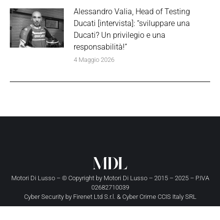
Alessandro Valia, Head of Testing
Ducati [intervista]: “sviluppare una
Ducati? Un privilegio e una
responsabilità!”
4 Maggio 2026
Motori Di Lusso – © Copyright by
Motori Di Lusso
– 2015 – 2025 – P.IVA
02682710039
Cyber Security by
Firenet Ltd S.r.l.
&
Cyber Crime CCIS Italy SRL