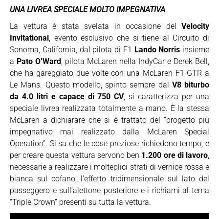
UNA LIVREA SPECIALE MOLTO IMPEGNATIVA
La vettura è stata svelata in occasione del
Velocity
Invitational
, evento esclusivo che si tiene al Circuito di
Sonoma, California, dal pilota di F1
Lando Norris
insieme
a
Pato O’Ward
, pilota McLaren nella IndyCar e Derek Bell,
che ha gareggiato due volte con una McLaren F1 GTR a
Le Mans. Questo modello, spinto sempre dal
V8 biturbo
da 4.0 litri e capace di 750 CV
, si caratterizza per una
speciale livrea realizzata totalmente a mano. È la stessa
McLaren a dichiarare che si è trattato del “progetto più
impegnativo mai realizzato dalla McLaren Special
Operation”. Si sa che le cose preziose richiedono tempo, e
per creare questa vettura servono ben
1.200 ore di lavoro
,
necessarie a realizzare i molteplici strati di vernice rossa e
bianca sul cofano, l’effetto tridimensionale sul lato del
passeggero e sull’alettone posteriore e i richiami al tema
“Triple Crown” presenti su tutta la vettura.