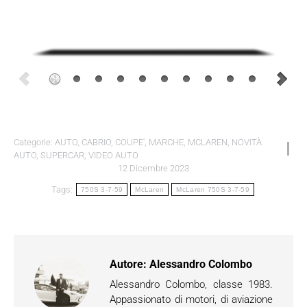
Categorie:
AUTO
,
CABRIO
,
COUPE'
,
MARCHE
,
MCLAREN
,
NOVITÀ
AUTO
,
SUPERCAR
,
VIDEO AUTO
12 Dicembre 2023
Tags:
750S 3-7-59
McLaren
McLaren 750S 3-7-59
Autore:
Alessandro Colombo
Alessandro Colombo, classe 1983.
Appassionato di motori, di aviazione