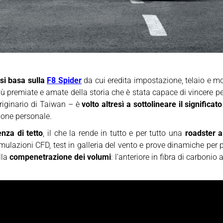
si basa sulla
F8 Spider
da cui eredita impostazione, telaio e m
iù premiate e amate della storia che è stata capace di vincere per
originario di Taiwan – è
volto altresì a sottolineare il signific
ione personale.
nza di tetto
, il che la rende in tutto e per tutto una
roadster a
lazioni CFD, test in galleria del vento e prove dinamiche per p
lla
compenetrazione dei volumi
: l’anteriore in fibra di carbonio