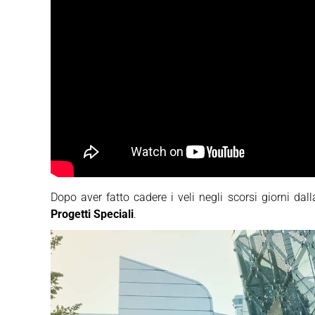
Dopo aver fatto cadere i veli negli scorsi giorni dal
Progetti Speciali
.