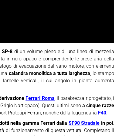
a
SP-8
di un volume pieno e di una linea di mezzeria
tata in nero opaco e comprendente le prese aria della
da sfogo di evacuazione dal vano motore, con elementi
o una
calandra monolitica a tutta larghezza
, lo stampo
i lamelle verticali, il cui angolo in pianta aumenta
i derivazione
Ferrari Roma
, il parabrezza riprogettato, i
 (Grigio Nart opaco). Questi ultimi sono
a cinque razze
port Prototipi Ferrari, nonché della leggendaria
F40
.
dotti nella gamma Ferrari dalla
SF90 Stradale
in poi
.
ità di funzionamento di questa vettura. Completano il