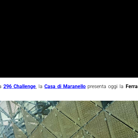
la
296 Challenge
, la
Casa di Maranello
presenta oggi la
Ferra