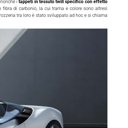
, nonché i
tappeti in tessuto twill specifico con effetto
 fibra di carbonio, la cui trama e colore sono altresì
rrozzeria tra loro è stato sviluppato ad hoc e si chiama