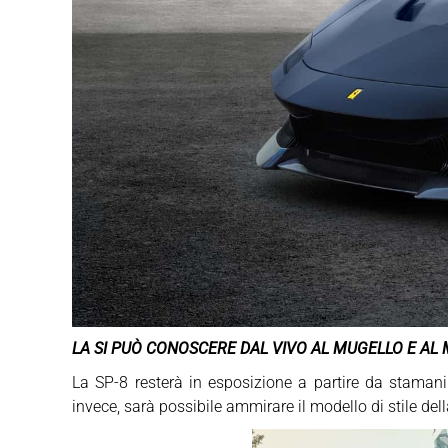
LA SI PUÒ CONOSCERE DAL VIVO AL MUGELLO E AL
La SP-8 resterà in esposizione a partire da stamani
invece, sarà possibile ammirare il modello di stile dell