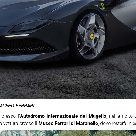
 MUSEO FERRARI
 presso l’
Autodromo Internazionale del Mugello
, nell’ambito 
a vettura presso il
Museo Ferrari di Maranello
, dove resterà in