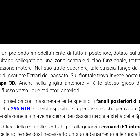
to un profondo rimodellamento di tutto il posteriore, dotato sull
isultano collegate da una zona centrale di tipo funzionale, trat
irazione motore. Nel suo tratto superiore, tale striscia funge 
o di svariate Ferrari del passato. Sul frontale trova invece post
mpa 3D
. Anche nella griglia anteriore vi è lo stesso gioco d
flusso verso i due radiatori anteriori.
 i proiettori con maschera e lente specifici, i
fanali posteriori d
 della
296 GTB
e i cerchi specifici sia per disegno che per colore
isitazione in chiave moderna dei classici cerchi a stella delle S
odifica della consolle centrale per alloggiarvi i
comandi F1 intro
ncelletto, rendendosi necessario un suo adattamento alle modal