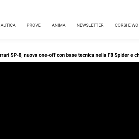
NAUTICA
PROVE
ANIMA
NEWSLETTER
CORSI E W
ari SP-8, nuova one-off con base tecnica nella F8 Spider e che