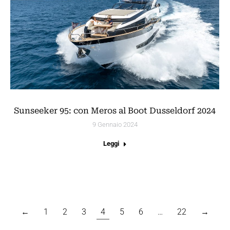
Sunseeker 95: con Meros al Boot Dusseldorf 2024
9 Gennaio 2024
Leggi
←
1
2
3
4
5
6
…
22
→