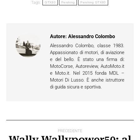
Tags:
GTX80
Pershing
Pershing GTX80
Autore:
Alessandro Colombo
Alessandro Colombo, classe 1983.
Appassionato di motori, di aviazione
e del bello. È stato una firma di:
MotoCorse, Autoreview, AutoMoto.it
e Moto.it. Nel 2015 fonda MDL –
Motori Di Lusso. È anche istruttore
di guida sicura e sportiva.
Naviga
PRECEDENTE
tra
Wally Wallypower50: al