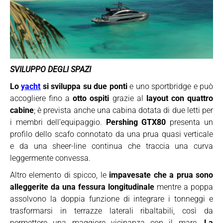
SVILUPPO DEGLI SPAZI
Lo
yacht
si sviluppa su due ponti
e uno sportbridge e può
accogliere fino a
otto ospiti
grazie al
layout con quattro
cabine
; è prevista anche una cabina dotata di due letti per
i membri dell’equipaggio.
Pershing GTX80
presenta un
profilo dello scafo connotato da una prua quasi verticale
e da una sheer-line continua che traccia una curva
leggermente convessa.
Altro elemento di spicco, le
impavesate che a prua sono
alleggerite da una fessura longitudinale
mentre a poppa
assolvono la doppia funzione di integrare i tonneggi e
trasformarsi in terrazze laterali ribaltabili, così da
permettere una maggiore vicinanza con il mare.
La