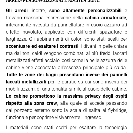
ARREDI PERSONALIZZABILI E MASTER SUITE
Gli arredi
, inoltre,
sono altamente personalizzabili
e
trovano massima espressione nella
cabina armatoriale
,
interamente rivestita da pannellature in cuoio azzurro ad
effetto nuvolato, applicate con differenti spaziature e
larghezze. Gli abbinamenti di colori sono stati scelti per
accentuare ed esaltare i contrasti
: i divani in pelle chiara
ma dai toni caldi vengono combinati ai più freddi laccati
metallizzati effetti acciaio, così come la pelle azzurra delle
cabine viene accostata all’essenza principale più calda.
Tutte le zone dei bagni presentano invece dei pannelli
laccati metallizzati
per le paratie su cui sono inseriti dei
mobili azzurri, di una tonalità simile al cuoio delle cabine.
Le cabine promettono la massima privacy degli ospiti
rispetto alla zona crew
, alla quale si accede passando
dal pozzetto esterno sotto la scala di salita al flybridge,
funzionale per coprirne visivamente l’ingresso.
I materiali sono stati scelti per esaltare la tecnologia