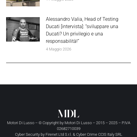
Alessandro Valia, Head of Testing
Ducati [intervista]: “sviluppare una
Ducati? Un privilegio e una
responsabilità!”
4 Maggio 2026
Motori Di Lusso – © Copyright by
Motori Di Lusso
– 2015 – 2025 – P.IVA
02682710039
Cyber Security by
Firenet Ltd S.r.l.
&
Cyber Crime CCIS Italy SRL