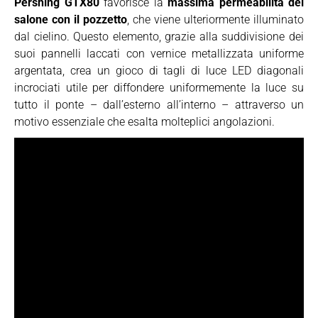
Pershing GTX80
favorisce la
massima permeabilità del
salone con il pozzetto
, che viene ulteriormente illuminato
dal cielino. Questo elemento, grazie alla suddivisione dei
suoi pannelli laccati con vernice metallizzata uniforme
argentata, crea un gioco di tagli di luce LED diagonali
incrociati utile per diffondere uniformemente la luce su
tutto il ponte – dall’esterno all’interno – attraverso un
motivo essenziale che esalta molteplici angolazioni.