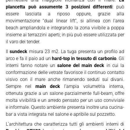
plancetta può assumente 3 posizioni differenti
: può
essere lasciata a riposo oppure, grazie alla
movimentazione “dual linear lift”, si allinea con l’area
beach ampliandola e integrando la zona vivibile a poppa
insieme ai terrazzini aperti; in più può essere utilizzata per
il varo dei tender.
Il
sundeck
misura 23 m2. La tuga presenta un profilo ad
arco e fa il paio ad un
hard-top in tessuto di carbonio
. Gli
interni fanno notare un
salone del main deck
in cui la
conformazione delle vetrate favorisce il continuo contatto
visivo con il mare anche rimanendo seduti sui divani.
Sempre nel
main deck
l’ampia volumetria interna,
ottenuta grazie a un salone parzialmente full-beam, offre
molta vivibilità e un arredo pensato per un uso conviviale
e informale. Questo ambiente presenta inoltre una cucina-
bar a vista integrata nel salone e apribile sul pozzetto.
L’architettura che caratterizza tutti gli ambienti interni di