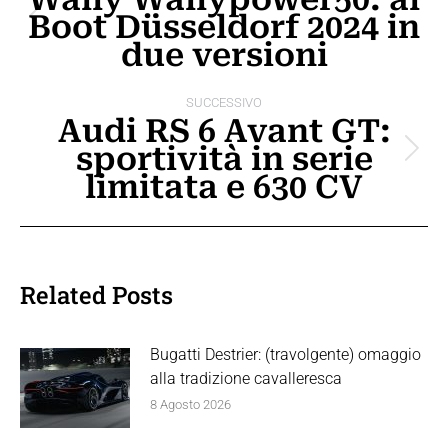
Boot Düsseldorf 2024 in
i
Post
due versioni
precedente:
post
SUCCESSIVO
Audi RS 6 Avant GT:
sportività in serie
Prossimo
limitata e 630 CV
post:
Related Posts
Bugatti Destrier: (travolgente) omaggio
alla tradizione cavalleresca
8 Agosto 2026