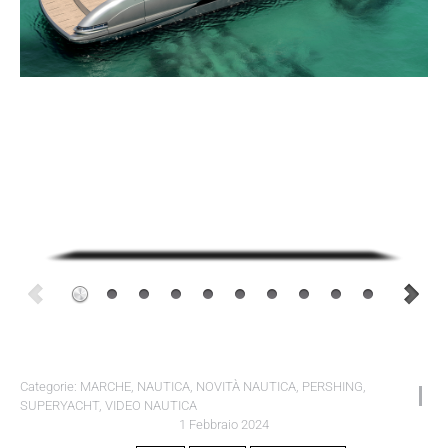
Categorie:
MARCHE
,
NAUTICA
,
NOVITÀ NAUTICA
,
PERSHING
,
SUPERYACHT
,
VIDEO NAUTICA
1 Febbraio 2024