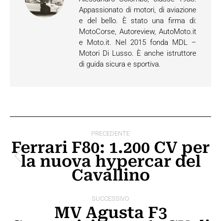
Appassionato di motori, di aviazione
e del bello. È stato una firma di:
MotoCorse, Autoreview, AutoMoto.it
e Moto.it. Nel 2015 fonda MDL –
Motori Di Lusso. È anche istruttore
di guida sicura e sportiva.
Naviga
PRECEDENTE
tra
Ferrari F80: 1.200 CV per
la nuova hypercar del
i
Post
Cavallino
precedente:
post
SUCCESSIVO
MV Agusta F3