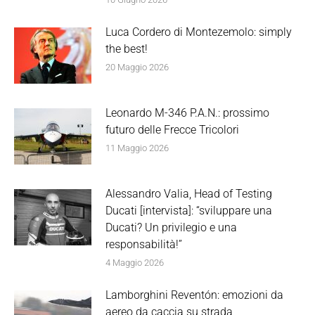
Luca Cordero di Montezemolo: simply
the best!
20 Maggio 2026
Leonardo M-346 P.A.N.: prossimo
futuro delle Frecce Tricolori
11 Maggio 2026
Alessandro Valia, Head of Testing
Ducati [intervista]: “sviluppare una
Ducati? Un privilegio e una
responsabilità!”
4 Maggio 2026
Lamborghini Reventón: emozioni da
aereo da caccia su strada