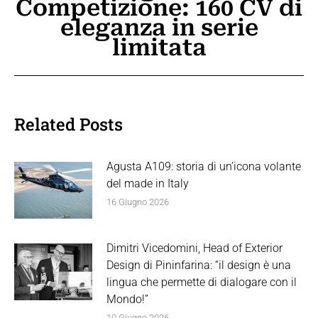
Competizione: 160 CV di
Prossimo
eleganza in serie
post:
limitata
Related Posts
Agusta A109: storia di un’icona volante
del made in Italy
16 Giugno 2026
Dimitri Vicedomini, Head of Exterior
Design di Pininfarina: “il design è una
lingua che permette di dialogare con il
Mondo!”
10 Giugno 2026