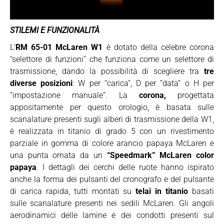
STILEMI E FUNZIONALITÀ
L’
RM 65-01 McLaren W1
è dotato della celebre corona
“selettore di funzioni” che funziona come un selettore di
trasmissione, dando la possibilità di scegliere tra
tre
diverse posizioni
: W per “carica”, D per “data” o H per
“impostazione manuale”. La
corona,
progettata
appositamente per questo orologio, è basata sulle
scanalature presenti sugli alberi di trasmissione della W1,
è realizzata in titanio di grado 5 con un rivestimento
parziale in gomma di colore arancio papaya McLaren e
una punta ornata da un
“Speedmark” McLaren color
papaya
. I dettagli dei cerchi delle ruote hanno ispirato
anche la forma dei pulsanti del cronografo e del pulsante
di carica rapida, tutti montati su
telai in titanio
basati
sulle scanalature presenti nei sedili McLaren. Gli angoli
aerodinamici delle lamine e dei condotti presenti sul