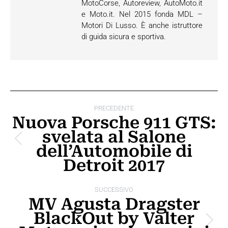
MotoCorse, Autoreview, AutoMoto.it
e Moto.it. Nel 2015 fonda MDL –
Motori Di Lusso. È anche istruttore
di guida sicura e sportiva.
Naviga
PRECEDENTE
tra
Nuova Porsche 911 GTS:
svelata al Salone
i
Post
dell’Automobile di
post
precedente:
Detroit 2017
SUCCESSIVO
MV Agusta Dragster
BlackOut by Valter
Prossimo