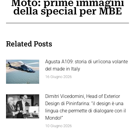
Moto: prime immagini
post:
della special per MBE
Related Posts
Agusta A109: storia di un’icona volante
del made in Italy
16 Giugno 2026
Dimitri Vicedomini, Head of Exterior
Design di Pininfarina: “il design è una
lingua che permette di dialogare con il
Mondo!”
10 Giugno 2026