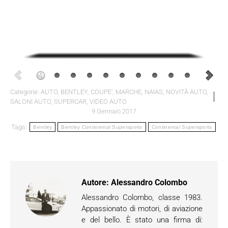
Categorie:
AUTO
,
BENTLEY
,
COUPE'
,
MARCHE
,
NAIAS
,
NOVITÀ AUTO
,
SALONI AUTO
,
SUPERCAR
,
VIDEO AUTO
9 Gennaio 2017
Tags:
Bentley
Bentley Continental Supersports
Continental Supersports
Autore:
Alessandro Colombo
Alessandro Colombo, classe 1983.
Appassionato di motori, di aviazione
e del bello. È stato una firma di: