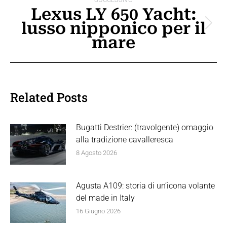
Lexus LY 650 Yacht:
lusso nipponico per il
Prossimo
mare
post:
Related Posts
Bugatti Destrier: (travolgente) omaggio
alla tradizione cavalleresca
8 Agosto 2026
Agusta A109: storia di un’icona volante
del made in Italy
16 Giugno 2026