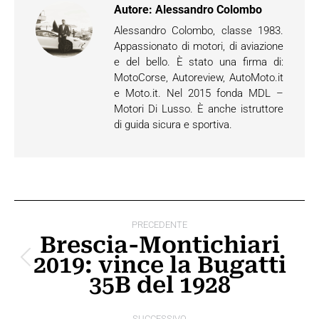
Autore:
Alessandro Colombo
Alessandro Colombo, classe 1983.
Appassionato di motori, di aviazione
e del bello. È stato una firma di:
MotoCorse, Autoreview, AutoMoto.it
e Moto.it. Nel 2015 fonda MDL –
Motori Di Lusso. È anche istruttore
di guida sicura e sportiva.
Naviga
PRECEDENTE
tra
Brescia-Montichiari
2019: vince la Bugatti
i
Post
35B del 1928
precedente:
post
SUCCESSIVO