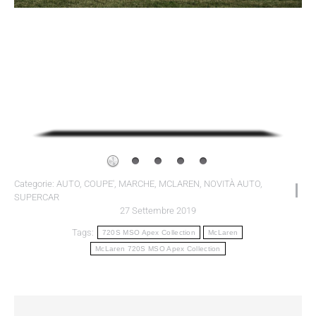
Categorie:
AUTO
,
COUPE'
,
MARCHE
,
MCLAREN
,
NOVITÀ AUTO
,
SUPERCAR
27 Settembre 2019
Tags:
720S MSO Apex Collection
McLaren
McLaren 720S MSO Apex Collection