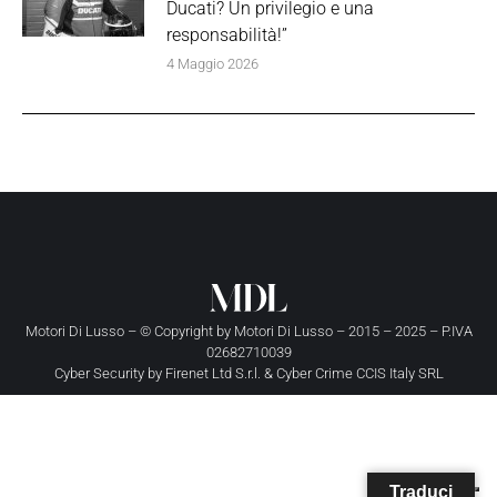
Ducati? Un privilegio e una
responsabilità!”
4 Maggio 2026
Motori Di Lusso – © Copyright by
Motori Di Lusso
– 2015 – 2025 – P.IVA
02682710039
Cyber Security by
Firenet Ltd S.r.l.
&
Cyber Crime CCIS Italy SRL
Traduci