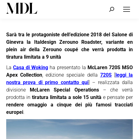
Cerca:
Sarà tra le protagoniste dell’edizione 2018 del Salone di
Ginevra la Italdesign Zerouno Roadster, variante en
plein air della Zerouno coupé che verrà prodotta in
tiratura limitata a 9 unità
La
Casa di Woking
ha presentato la
McLaren 720S MSO
Apex Collection
, edizione speciale della
720S
[
leggi la
nostra prova di primo contatto qui
] – realizzata dalla
divisione
McLaren Special Operations
– che verrà
prodotta in
tiratura limitata a sole 15 unità
e pensate per
rendere omaggio a cinque dei più famosi tracciati
europei
.