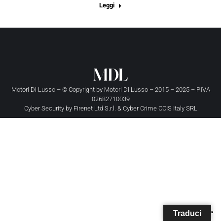
Leggi
Motori Di Lusso – © Copyright by
Motori Di Lusso
– 2015 – 2025 – P.IVA
02682710039
Cyber Security by
Firenet Ltd S.r.l.
&
Cyber Crime CCIS Italy SRL
Traduci