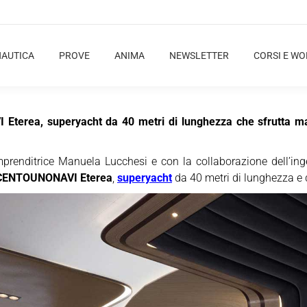
NAUTICA
PROVE
ANIMA
NEWSLETTER
CORSI E W
 Eterea, superyacht da 40 metri di lunghezza che sfrutta ma
prenditrice Manuela Lucchesi e con la collaborazione dell’ing
CENTOUNONAVI Eterea
,
superyacht
da 40 metri di lunghezza e d