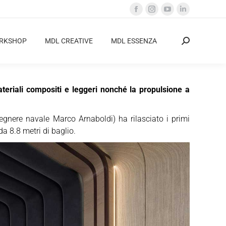
Facebook
Instagram
YouTube
Linkedin
page
page
page
page
opens
opens
opens
opens
ORKSHOP
MDL CREATIVE
MDL ESSENZA
Cerca:
in
in
in
in
new
new
new
new
window
window
window
window
teriali compositi e leggeri nonché la propulsione a
egnere navale Marco Arnaboldi) ha rilasciato i primi
a 8.8 metri di baglio.