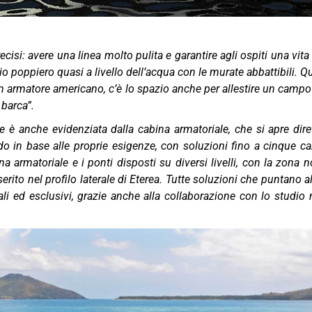
cisi: avere una linea molto pulita e garantire agli ospiti una vita
poppiero quasi a livello dell’acqua con le murate abbattibili. Q
 armatore americano, c’è lo spazio anche per allestire un campo d
 barca”.
e è anche evidenziata dalla cabina armatoriale, che si apre dir
rdo in base alle proprie esigenze, con soluzioni fino a cinque c
na armatoriale e i ponti disposti su diversi livelli, con la zona n
serito nel profilo laterale di Eterea. Tutte soluzioni che puntano
nali ed esclusivi, grazie anche alla collaborazione con lo studio 