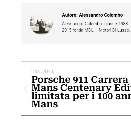
Autore:
Alessandro Colombo
Alessandro Colombo, classe 1983. Ap
2015 fonda MDL – Motori Di Lusso. È 
Naviga
PRECEDENTE
tra
Porsche 911 Carrera
Mans Centenary Edit
i
Post
limitata per i 100 an
post
precedente:
Mans