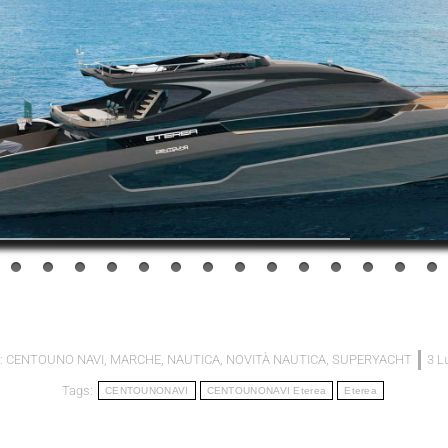
:
CENTOUNO NAVI
,
MARCHE
,
NAUTICA
,
NOVITÀ NAUTICA
,
SUPERYACHT
3 L
Tags:
CENTOUNONAVI
CENTOUNONAVI Eterea
Eterea