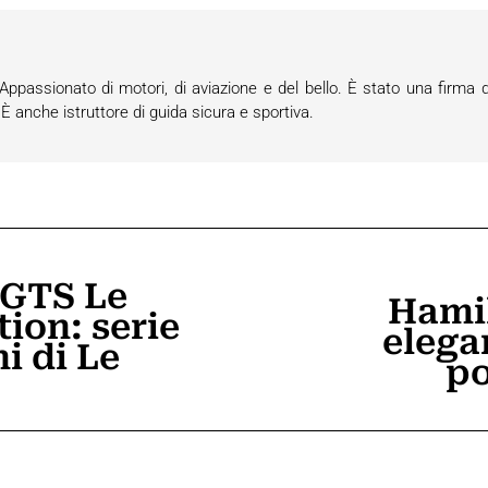
passionato di motori, di aviazione e del bello. È stato una firma d
anche istruttore di guida sicura e sportiva.
 GTS Le
Hamil
ion: serie
elegan
Prossimo
ni di Le
po
post: