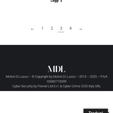
Leggi
←
1
2
3
4
→
Motori Di Lusso – © Copyright by
Motori Di Lusso
– 2015 – 2025 – P.IVA
02682710039
Cyber Security by
Firenet Ltd S.r.l.
&
Cyber Crime CCIS Italy SRL