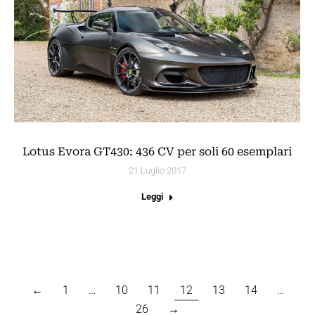
Lotus Evora GT430: 436 CV per soli 60 esemplari
21 Luglio 2017
Leggi
←
1
…
10
11
12
13
14
…
26
→