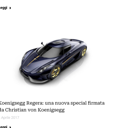
Leggi
Koenigsegg Regera: una nuova special firmata
da Christian von Koenigsegg
 Aprile 2017
Leggi