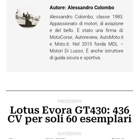
Autore:
Alessandro Colombo
Alessandro Colombo, classe 1983.
Appassionato di motori, di aviazione
e del bello. È stato una firma di:
MotoCorse, Autoreview, AutoMoto.it
e Moto.it. Nel 2015 fonda MDL –
Motori Di Lusso. È anche istruttore
di guida sicura e sportiva.
Naviga
PRECEDENTE
tra
Lotus Evora GT430: 436
Post
CV per soli 60 esemplari
i
precedente:
post
SUCCESSIVO