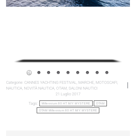
Categorie:
CANNES YACHTING FESTIVAL
,
MARCHE
,
MOTOSCAFI
,
NAUTICA
,
NOVITÀ NAUTICA
,
OTAM
,
SALONI NAUTICI
21 Luglio 2017
Tags:
Millennium 80 HT M/Y MYSTERE
OTAM
OTAM Millennium 80 HT M/Y MYSTERE