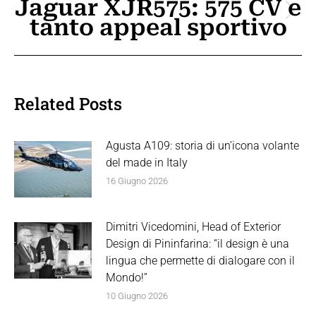
Jaguar XJR575: 575 CV e
Prossimo
tanto appeal sportivo
post:
Related Posts
Agusta A109: storia di un’icona volante
del made in Italy
16 Giugno 2026
Dimitri Vicedomini, Head of Exterior
Design di Pininfarina: “il design è una
lingua che permette di dialogare con il
Mondo!”
10 Giugno 2026