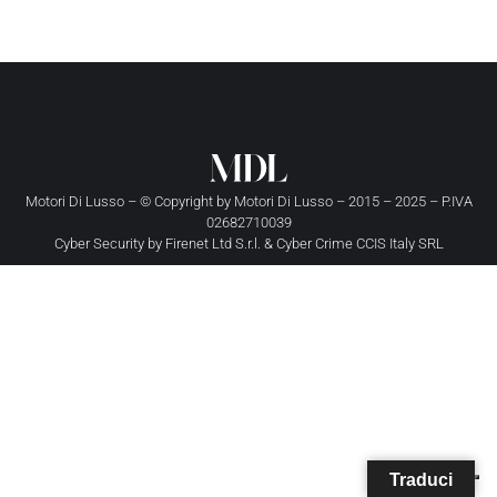
Motori Di Lusso – © Copyright by
Motori Di Lusso
– 2015 – 2025 – P.IVA
02682710039
Cyber Security by
Firenet Ltd S.r.l.
&
Cyber Crime CCIS Italy SRL
Traduci