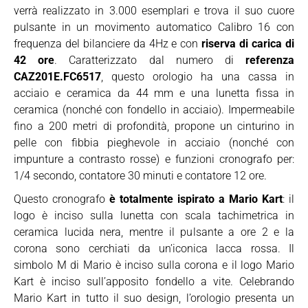
verrà realizzato in 3.000 esemplari e trova il suo cuore
pulsante in un movimento automatico Calibro 16 con
frequenza del bilanciere da 4Hz e con
riserva di carica di
42 ore
. Caratterizzato dal numero di
referenza
CAZ201E.FC6517
, questo orologio ha una cassa in
acciaio e ceramica da 44 mm e una lunetta fissa in
ceramica (nonché con fondello in acciaio). Impermeabile
fino a 200 metri di profondità, propone un cinturino in
pelle con fibbia pieghevole in acciaio (nonché con
impunture a contrasto rosse) e funzioni cronografo per:
1/4 secondo, contatore 30 minuti e contatore 12 ore.
Questo cronografo
è totalmente ispirato a Mario Kart
: il
logo è inciso sulla lunetta con scala tachimetrica in
ceramica lucida nera, mentre il pulsante a ore 2 e la
corona sono cerchiati da un’iconica lacca rossa. Il
simbolo M di Mario è inciso sulla corona e il logo Mario
Kart è inciso sull’apposito fondello a vite. Celebrando
Mario Kart in tutto il suo design, l’orologio presenta un