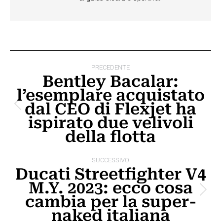
Naviga
PRECEDENTE
tra
Bentley Bacalar:
l’esemplare acquistato
i
dal CEO di Flexjet ha
Post
post
ispirato due velivoli
precedente:
della flotta
SUCCESSIVO
Ducati Streetfighter V4
M.Y. 2023: ecco cosa
Prossimo
cambia per la super-
post:
naked italiana