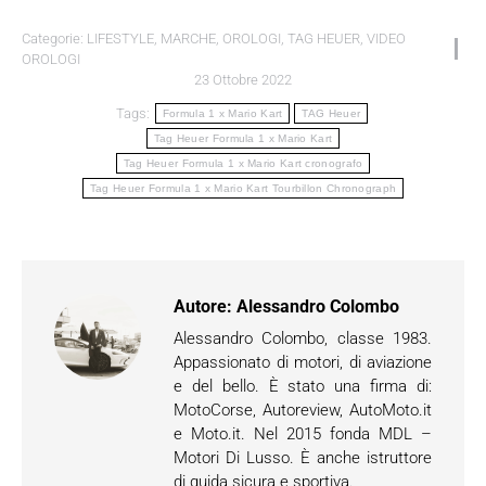
Categorie:
LIFESTYLE
,
MARCHE
,
OROLOGI
,
TAG HEUER
,
VIDEO
OROLOGI
23 Ottobre 2022
Tags:
Formula 1 x Mario Kart
TAG Heuer
Tag Heuer Formula 1 x Mario Kart
Tag Heuer Formula 1 x Mario Kart cronografo
Tag Heuer Formula 1 x Mario Kart Tourbillon Chronograph
Autore:
Alessandro Colombo
Alessandro Colombo, classe 1983.
Appassionato di motori, di aviazione
e del bello. È stato una firma di:
MotoCorse, Autoreview, AutoMoto.it
e Moto.it. Nel 2015 fonda MDL –
Motori Di Lusso. È anche istruttore
di guida sicura e sportiva.