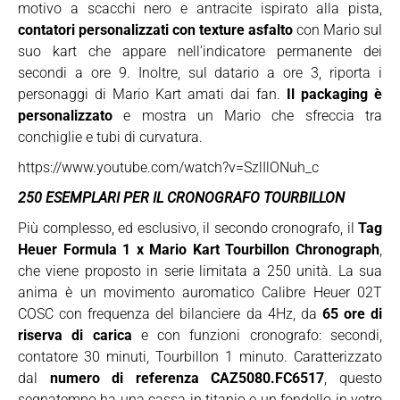
motivo a scacchi nero e antracite ispirato alla pista,
contatori personalizzati con texture asfalto
con Mario sul
suo kart che appare nell’indicatore permanente dei
secondi a ore 9. Inoltre, sul datario a ore 3, riporta i
personaggi di Mario Kart amati dai fan.
Il packaging è
personalizzato
e mostra un Mario che sfreccia tra
conchiglie e tubi di curvatura.
https://www.youtube.com/watch?v=SzlIlONuh_c
250 ESEMPLARI PER IL CRONOGRAFO TOURBILLON
Più complesso, ed esclusivo, il secondo cronografo, il
Tag
Heuer Formula 1 x Mario Kart Tourbillon Chronograph
,
che viene proposto in serie limitata a 250 unità. La sua
anima è un movimento auromatico Calibre Heuer 02T
COSC con frequenza del bilanciere da 4Hz, da
65 ore di
riserva di carica
e con funzioni cronografo: secondi,
contatore 30 minuti, Tourbillon 1 minuto. Caratterizzato
dal
numero di referenza CAZ5080.FC6517
, questo
segnatempo ha una cassa in titanio e un fondello in vetro