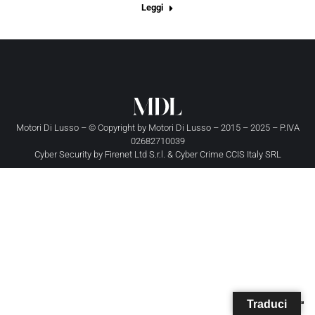
Leggi
Motori Di Lusso – © Copyright by
Motori Di Lusso
– 2015 – 2025 – P.IVA
02682710039
Cyber Security by
Firenet Ltd S.r.l.
&
Cyber Crime CCIS Italy SRL
Traduci