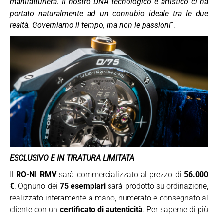
manifatturiera. Il nostro DNA tecnologico e artistico ci ha
portato naturalmente ad un connubio ideale tra le due
realtà. Governiamo il tempo, ma non le passioni
”.
ESCLUSIVO E IN TIRATURA LIMITATA
Il
RO-NI RMV
sarà commercializzato al prezzo di
56.000
€
. Ognuno dei
75 esemplari
sarà prodotto su ordinazione,
realizzato interamente a mano, numerato e consegnato al
cliente con un
certificato di autenticità
. Per saperne di più