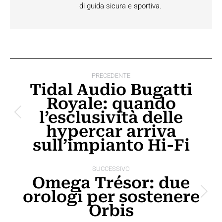
di guida sicura e sportiva.
Naviga
PRECEDENTE
tra
Tidal Audio Bugatti
Royale: quando
i
l’esclusività delle
Post
post
hypercar arriva
precedente:
sull’impianto Hi-Fi
SUCCESSIVO
Omega Trésor: due
orologi per sostenere
Prossimo
Orbis
post: