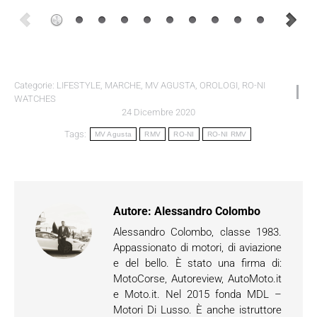
Categorie:
LIFESTYLE
,
MARCHE
,
MV AGUSTA
,
OROLOGI
,
RO-NI
WATCHES
24 Dicembre 2020
Tags:
MV Agusta
RMV
RO-NI
RO-NI RMV
Autore:
Alessandro Colombo
Alessandro Colombo, classe 1983.
Appassionato di motori, di aviazione
e del bello. È stato una firma di:
MotoCorse, Autoreview, AutoMoto.it
e Moto.it. Nel 2015 fonda MDL –
Motori Di Lusso. È anche istruttore