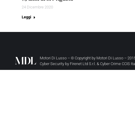
24 Dicembre 2020
Leggi
Motori Di Lusso – © Copyright by
Motori Di Lusso
– 2015
Cyber Security by
Firenet Ltd S.r.l.
&
Cyber Crime CCIS It