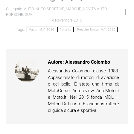
Categorie:
AUTO
,
AUTO SPORTIVE
,
MARCHE
,
NOVITÀ AUTO
,
PORSCHE
,
SUV
4 Novembre 2015
Tags:
Macan M.Y. 2016
Porsche
Porsche Macan M.Y. 2016
Autore:
Alessandro Colombo
Alessandro Colombo, classe 1983.
Appassionato di motori, di aviazione
e del bello. È stato una firma di:
MotoCorse, Autoreview, AutoMoto.it
e Moto.it. Nel 2015 fonda MDL –
Motori Di Lusso. È anche istruttore
di guida sicura e sportiva.