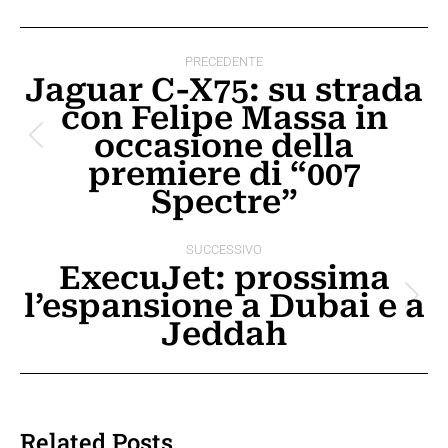
Naviga
PRECEDENTE
tra
Jaguar C-X75: su strada
con Felipe Massa in
i
occasione della
Post
post
premiere di “007
precedente:
Spectre”
SUCCESSIVO
ExecuJet: prossima
l’espansione a Dubai e a
Prossimo
Jeddah
post:
Related Posts