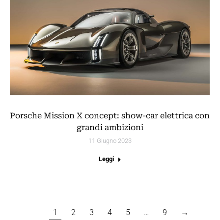
Porsche Mission X concept: show-car elettrica con
grandi ambizioni
11 Giugno 2023
Leggi
1
2
3
4
5
…
9
→