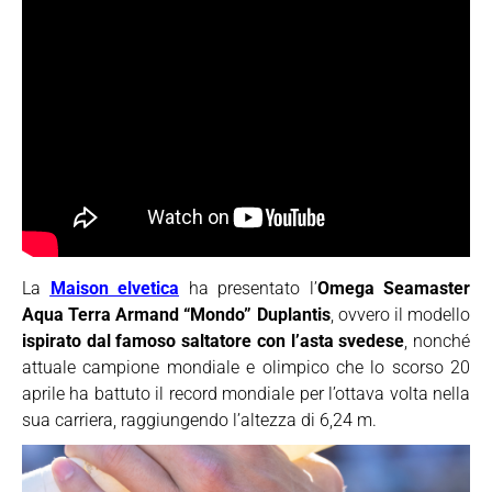
La
Maison elvetica
ha presentato l’
Omega Seamaster
Aqua Terra Armand “Mondo” Duplantis
, ovvero il modello
ispirato dal famoso saltatore con l’asta svedese
, nonché
attuale campione mondiale e olimpico che lo scorso 20
aprile ha battuto il record mondiale per l’ottava volta nella
sua carriera, raggiungendo l’altezza di 6,24 m.