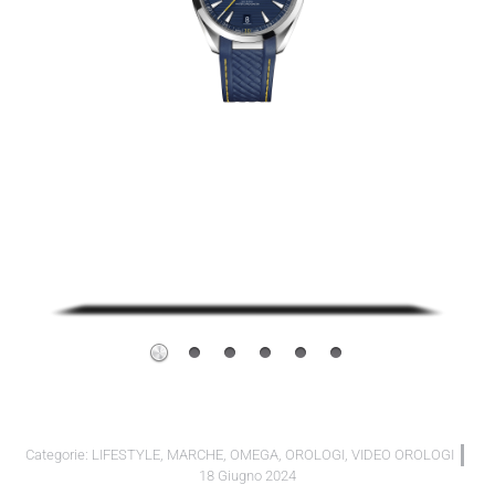
Categorie:
LIFESTYLE
,
MARCHE
,
OMEGA
,
OROLOGI
,
VIDEO OROLOGI
18 Giugno 2024