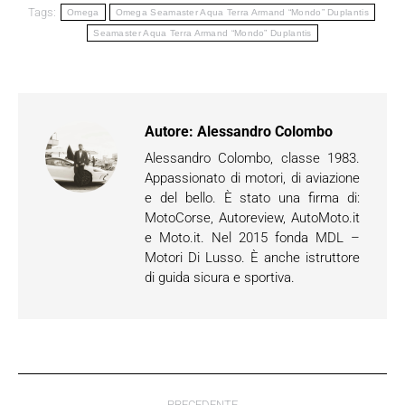
Tags:
Omega
Omega Seamaster Aqua Terra Armand “Mondo” Duplantis
Seamaster Aqua Terra Armand “Mondo” Duplantis
Autore:
Alessandro Colombo
Alessandro Colombo, classe 1983.
Appassionato di motori, di aviazione
e del bello. È stato una firma di:
MotoCorse, Autoreview, AutoMoto.it
e Moto.it. Nel 2015 fonda MDL –
Motori Di Lusso. È anche istruttore
di guida sicura e sportiva.
Naviga
PRECEDENTE