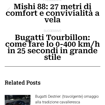
tra
Mishi 88: 27 metri di
comfort e convivialità a
i
Post
vela
precedente:
post
SUCCESSIVO
Bugatti Tourbillon:
come fare lo 0-400 km/h
Prossimo
in 25 secondi in grande
post:
stile
Related Posts
Bugatti Destrier: (travolgente) omaggio
alla tradizione cavalleresca