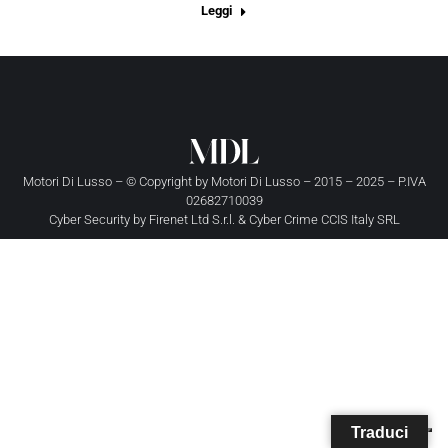
Leggi
Motori Di Lusso – © Copyright by
Motori Di Lusso
– 2015 – 2025 – P.IVA
02682710039
Cyber Security by
Firenet Ltd S.r.l.
&
Cyber Crime CCIS Italy SRL
Traduci