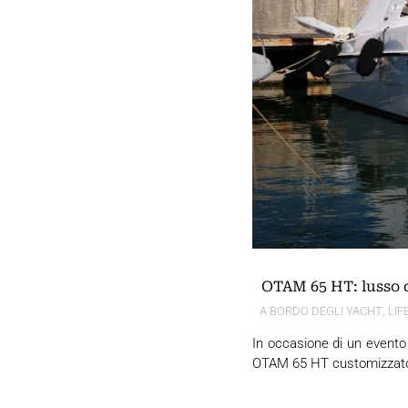
OTAM 65 HT: lusso d
A BORDO DEGLI YACHT
,
LIF
In occasione di un evento 
OTAM 65 HT customizzato i