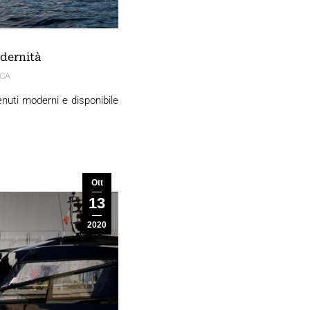
odernità
ICA
enuti moderni e disponibile
Ott
13
2020