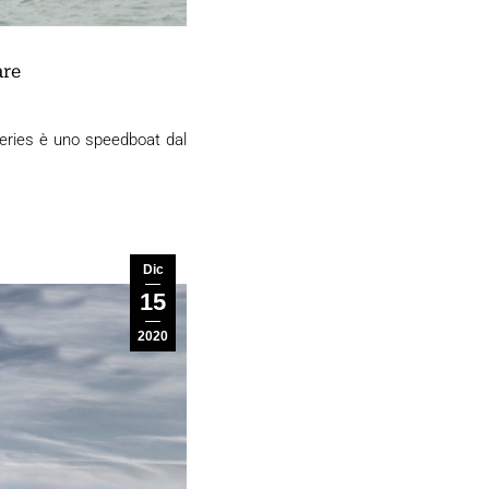
are
Series è uno speedboat dal
Dic
15
2020