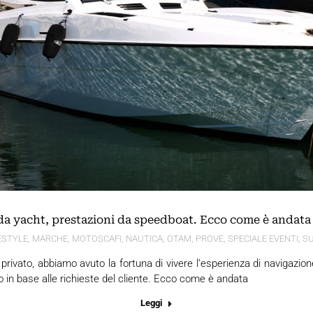
a yacht, prestazioni da speedboat. Ecco come è andata 
ESTYLE
,
MARCHE
,
MOTOSCAFI
,
NAUTICA
,
OTAM
,
PROVE
,
SPECIALE EVENTI
,
S
privato, abbiamo avuto la fortuna di vivere l’esperienza di navigazio
n base alle richieste del cliente. Ecco come è andata
Leggi