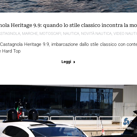
ola Heritage 9.9: quando lo stile classico incontra la m
ASTAGNOLA
,
MARCHE
,
MOTOSCAFI
,
NAUTICA
,
NOVITÀ NAUTICA
,
VIDEO NAUT
 Castagnola Heritage 9.9, imbarcazione dallo stile classico con cont
 e Hard Top
Leggi