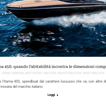
ma 45S: quando l’abitabilità incontra le dimensioni comp
ITAMA
,
MARCHE
,
MOTOSCAFI
,
NAUTICA
,
NOVITÀ NAUTICA
,
VIDEO NAUTICA
ta l’Itama 45S, speedboat dal carattere lussuoso che va, con altre du
ovata del marchio italiano
Leggi