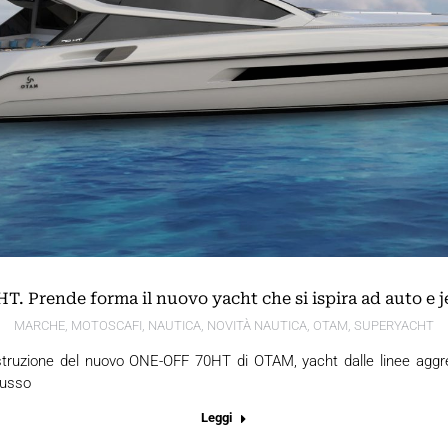
. Prende forma il nuovo yacht che si ispira ad auto e je
MARCHE
,
MOTOSCAFI
,
NAUTICA
,
NOVITÀ NAUTICA
,
OTAM
,
SUPERYACHT
struzione del nuovo ONE-OFF 70HT di OTAM, yacht dalle linee aggre
 lusso
Leggi