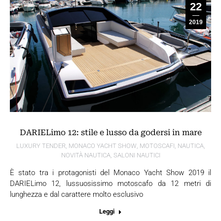
22
2019
DARIELimo 12: stile e lusso da godersi in mare
LUXURY TENDER
,
MONACO YACHT SHOW
,
MOTOSCAFI
,
NAUTICA
,
NOVITÀ NAUTICA
,
SALONI NAUTICI
È stato tra i protagonisti del Monaco Yacht Show 2019 il
DARIELimo 12, lussuosissimo motoscafo da 12 metri di
lunghezza e dal carattere molto esclusivo
Leggi