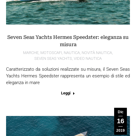
Seven Seas Yachts Hermes Speedster: eleganza su
misura
MARCHE
,
MOTOSCAFI
,
NAUTICA
,
NOVITÀ NAUTICA
,
SEVEN SEAS YACHTS
,
VIDEO NAUTICA
Caratterizzato da soluzioni realizzate su misura, il Seven Seas
Yachts Hermes Speedster rappresenta un esempio di stile ed
eleganza in mare
Leggi
Dic
16
2019