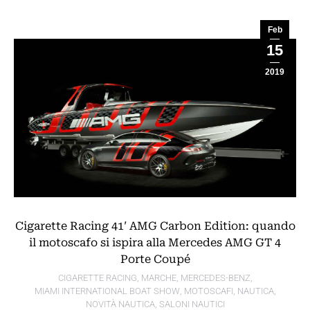
Feb
15
2019
Cigarette Racing 41′ AMG Carbon Edition: quando
il motoscafo si ispira alla Mercedes AMG GT 4
Porte Coupé
CIGARETTE RACING
,
MARCHE
,
MERCEDES-BENZ
,
MIAMI INTERNATIONAL BOAT SHOW
,
MOTOSCAFI
,
NAUTICA
,
NOVITÀ NAUTICA
,
SALONI NAUTICI