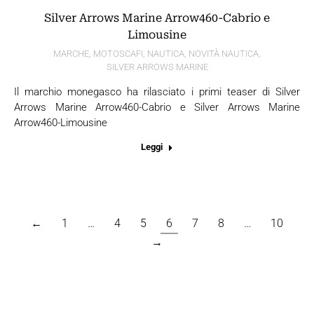
Silver Arrows Marine Arrow460-Cabrio e
Limousine
MARCHE
,
MOTOSCAFI
,
NAUTICA
,
NOVITÀ NAUTICA
,
SILVER ARROWS MARINE
Il marchio monegasco ha rilasciato i primi teaser di Silver
Arrows Marine Arrow460-Cabrio e Silver Arrows Marine
Arrow460-Limousine
Leggi
←
1
…
4
5
6
7
8
…
10
→