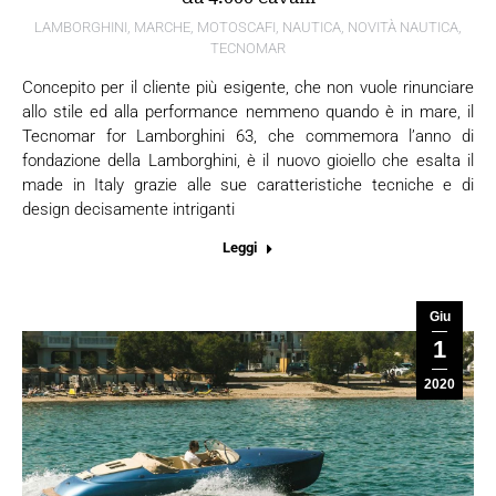
LAMBORGHINI
,
MARCHE
,
MOTOSCAFI
,
NAUTICA
,
NOVITÀ NAUTICA
,
TECNOMAR
Concepito per il cliente più esigente, che non vuole rinunciare
allo stile ed alla performance nemmeno quando è in mare, il
Tecnomar for Lamborghini 63, che commemora l’anno di
fondazione della Lamborghini, è il nuovo gioiello che esalta il
made in Italy grazie alle sue caratteristiche tecniche e di
design decisamente intriganti
Leggi
Giu
1
2020